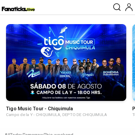
Tigo Music Tour - Chiquimula
P
Campo de la Y - CHIQUIMULA, DEPTO DE CHIQUIMULA
T