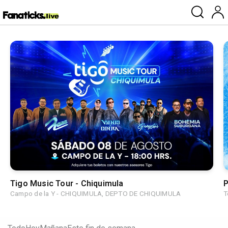
Tigo Music Tour - Chiquimula
P
Campo de la Y - CHIQUIMULA, DEPTO DE CHIQUIMULA
T