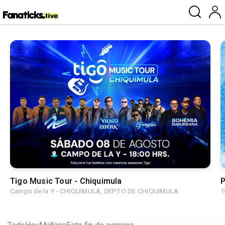
Tigo Music Tour - Chiquimula
P
Campo de la Y - CHIQUIMULA, DEPTO DE CHIQUIMULA
T